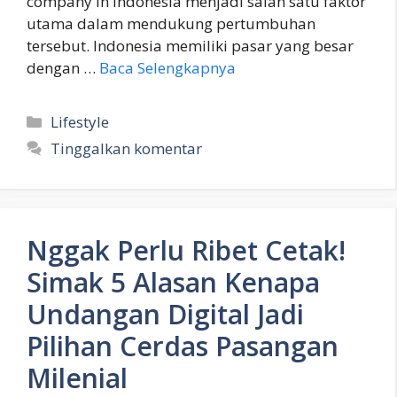
company in Indonesia menjadi salah satu faktor
utama dalam mendukung pertumbuhan
tersebut. Indonesia memiliki pasar yang besar
dengan …
Baca Selengkapnya
Kategori
Lifestyle
Tinggalkan komentar
Nggak Perlu Ribet Cetak!
Simak 5 Alasan Kenapa
Undangan Digital Jadi
Pilihan Cerdas Pasangan
Milenial