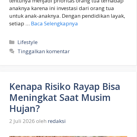
tentunya menjadi prioritas orang tua terhadap
anaknya karena ini investasi dari orang tua
untuk anak-anaknya. Dengan pendidikan layak,
setiap …
Baca Selengkapnya
Kategori
Lifestyle
Tinggalkan komentar
Kenapa Risiko Rayap Bisa
Meningkat Saat Musim
Hujan?
2 Juli 2026
oleh
redaksi