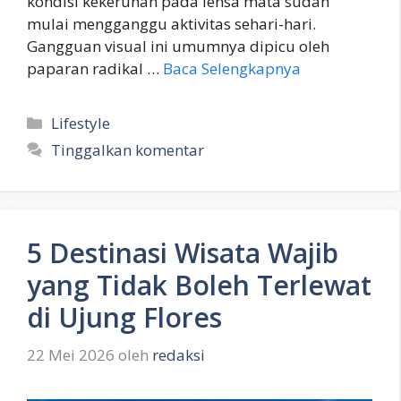
kondisi kekeruhan pada lensa mata sudah
mulai mengganggu aktivitas sehari-hari.
Gangguan visual ini umumnya dipicu oleh
paparan radikal …
Baca Selengkapnya
Kategori
Lifestyle
Tinggalkan komentar
5 Destinasi Wisata Wajib
yang Tidak Boleh Terlewat
di Ujung Flores
22 Mei 2026
oleh
redaksi