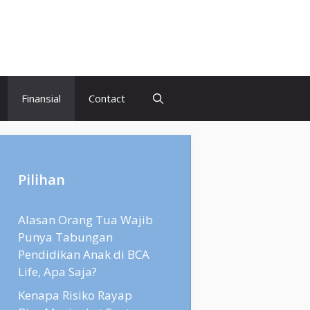
Finansial
Contact
Pilihan
Alasan Orang Tua Wajib
Punya Tabungan
Pendidikan Anak di BCA
Life, Apa Saja?
Kenapa Risiko Rayap