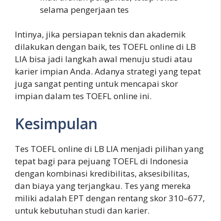
selama pengerjaan tes
Intinya, jika persiapan teknis dan akademik
dilakukan dengan baik, tes TOEFL online di LB
LIA bisa jadi langkah awal menuju studi atau
karier impian Anda. Adanya strategi yang tepat
juga sangat penting untuk mencapai skor
impian dalam tes TOEFL online ini.
Kesimpulan
Tes TOEFL online di LB LIA menjadi pilihan yang
tepat bagi para pejuang TOEFL di Indonesia
dengan kombinasi kredibilitas, aksesibilitas,
dan biaya yang terjangkau. Tes yang mereka
miliki adalah EPT dengan rentang skor 310–677,
untuk kebutuhan studi dan karier.