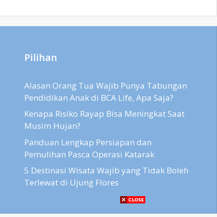
Pilihan
Alasan Orang Tua Wajib Punya Tabungan
Pendidikan Anak di BCA Life, Apa Saja?
Kenapa Risiko Rayap Bisa Meningkat Saat
Musim Hujan?
Panduan Lengkap Persiapan dan
Pemulihan Pasca Operasi Katarak
5 Destinasi Wisata Wajib yang Tidak Boleh
Terlewat di Ujung Flores