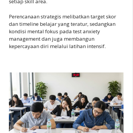
setiap skill area.
Perencanaan strategis melibatkan target skor
dan timeline belajar yang teratur, sedangkan
kondisi mental fokus pada test anxiety
management dan juga membangun
kepercayaan diri melalui latihan intensif.