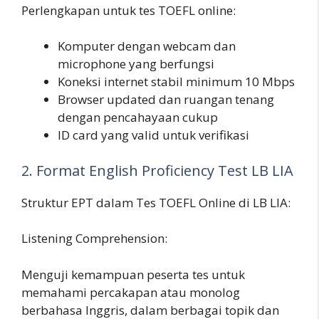
Perlengkapan untuk tes TOEFL online:
Komputer dengan webcam dan
microphone yang berfungsi
Koneksi internet stabil minimum 10 Mbps
Browser updated dan ruangan tenang
dengan pencahayaan cukup
ID card yang valid untuk verifikasi
2. Format English Proficiency Test LB LIA
Struktur EPT dalam Tes TOEFL Online di LB LIA:
Listening Comprehension:
Menguji kemampuan peserta tes untuk
memahami percakapan atau monolog
berbahasa Inggris, dalam berbagai topik dan