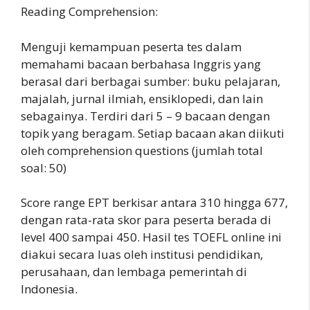
Reading Comprehension:
Menguji kemampuan peserta tes dalam
memahami bacaan berbahasa Inggris yang
berasal dari berbagai sumber: buku pelajaran,
majalah, jurnal ilmiah, ensiklopedi, dan lain
sebagainya. Terdiri dari 5 – 9 bacaan dengan
topik yang beragam. Setiap bacaan akan diikuti
oleh comprehension questions (jumlah total
soal: 50)
Score range EPT berkisar antara 310 hingga 677,
dengan rata-rata skor para peserta berada di
level 400 sampai 450. Hasil tes TOEFL online ini
diakui secara luas oleh institusi pendidikan,
perusahaan, dan lembaga pemerintah di
Indonesia.