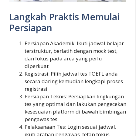
Langkah Praktis Memulai
Persiapan
Persiapan Akademik: Ikuti jadwal belajar
terstruktur, berlatih dengan mock test,
dan fokus pada area yang perlu
diperkuat
Registrasi: Pilih jadwal tes TOEFL anda
secara daring kemudian lengkapi proses
registrasi
Persiapan Teknis: Persiapkan lingkungan
tes yang optimal dan lakukan pengecekan
kesesuaian platform di bawah bimbingan
pengawas tes
Pelaksanaan Tes: Login sesuai jadwal,
ikuti arahan pengawas, tetap fokus