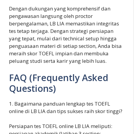
Dengan dukungan yang komprehensif dan
pengawasan langsung oleh proctor
berpengalaman, LB LIA memastikan integritas
tes tetap terjaga. Dengan strategi persiapan
yang tepat, mulai dari technical setup hingga
penguasaan materi di setiap section, Anda bisa
meraih skor TOEFL impian dan membuka
peluang studi serta karir yang lebih luas.
FAQ (Frequently Asked
Questions)
1. Bagaimana panduan lengkap tes TOEFL
online di LB LIA dan tips sukses raih skor tinggi?
Persiapan tes TOEFL online LB LIA meliputi:
persiapan akademik (latihan 3 section: