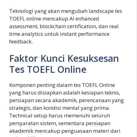
Teknologi yang akan mengubah landscape tes
TOEFL online mencakup AI enhanced
assessment, blockchain certification, dan real
time analytics untuk instant performance
feedback.
Faktor Kunci Kesuksesan
Tes TOEFL Online
Komponen penting dalam tes TOEFL Online
yang harus disiapkan adalah kesiapan teknis,
persiapan secara akademik, perencanaan yang
strategis, dan kondisi mental yang prima.
Technical setup harus memenuhi seluruh
persyaratan sistem, sementara persiapan
akademik mencakup penguasaan materi dari