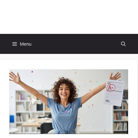
Langsung
ke
President POST
isi
Menu