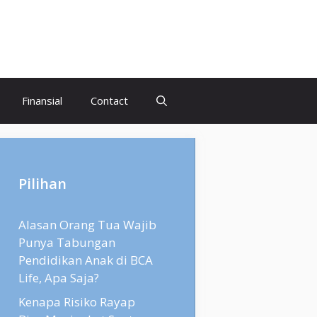
Finansial
Contact
Pilihan
Alasan Orang Tua Wajib
Punya Tabungan
Pendidikan Anak di BCA
Life, Apa Saja?
Kenapa Risiko Rayap