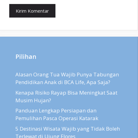
Pilihan
Alasan Orang Tua Wajib Punya Tabungan
Pendidikan Anak di BCA Life, Apa Saja?
Kenapa Risiko Rayap Bisa Meningkat Saat
Musim Hujan?
Panduan Lengkap Persiapan dan
Pemulihan Pasca Operasi Katarak
5 Destinasi Wisata Wajib yang Tidak Boleh
Terlewat di Ujung Flores