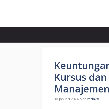
Langsung
ke
President POST
isi
Keuntungan
Kursus dan
Manajemen
30 Januari 2024
oleh
redaksi