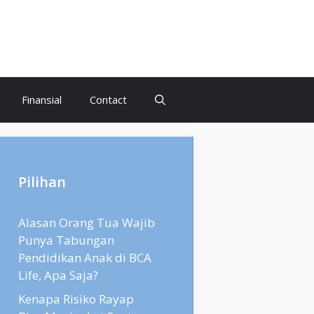
Finansial
Contact
Pilihan
Alasan Orang Tua Wajib
Punya Tabungan
Pendidikan Anak di BCA
Life, Apa Saja?
Kenapa Risiko Rayap